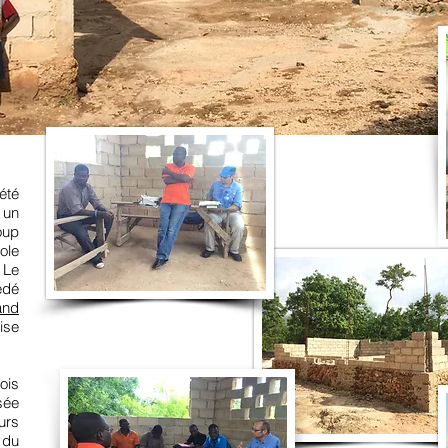
été
 un
oup
ole
 Le
édé
and
lise
ois
sée
urs
 du