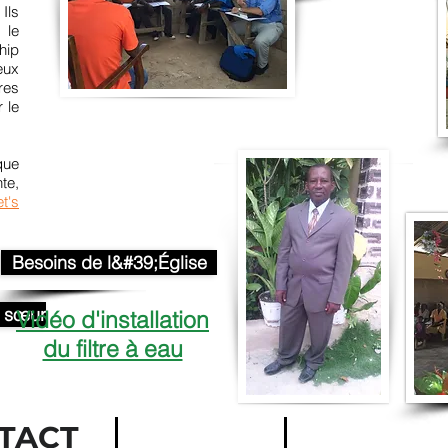
Ils
 le
hip
eux
res
r le
que
te,
et's
Besoins de l&#39;Église
e sœur
Vidéo d'installation
du filtre à eau
TACT