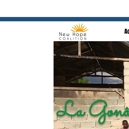
A
La Gonâ