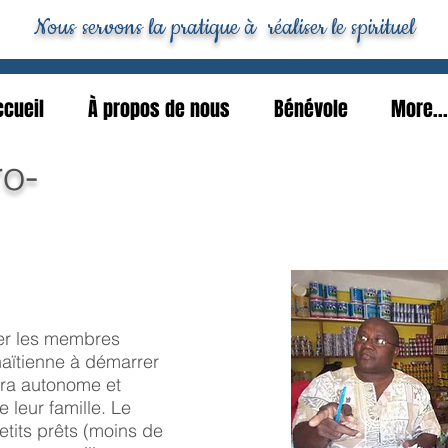
Nous servons la pratique à réaliser le spirituel
ccueil
À propos de nous
Bénévole
More...
ro-
er les membres
haïtienne à démarrer
era autonome et
 leur famille. Le
its prêts (moins de