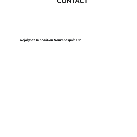
CONTACT
Rejoignez la coalition Nouvel espoir sur
Courriel
newhopecmission2012@gmail.co
m